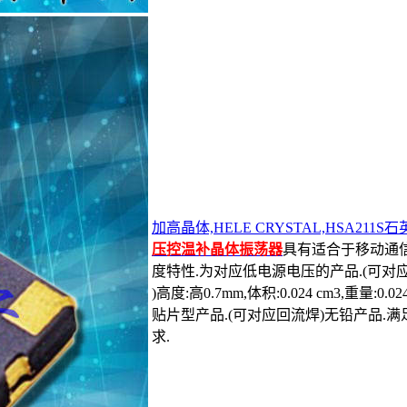
加高晶体,HELE CRYSTAL,HSA211S
压控温补晶体振荡器
具有适合于移动通
度特性.为对应低电源电压的产品.(可对应DC+1.
)高度:高0.7mm,体积:0.024 cm3,重量:
贴片型产品.(可对应回流焊)无铅产品.
求.