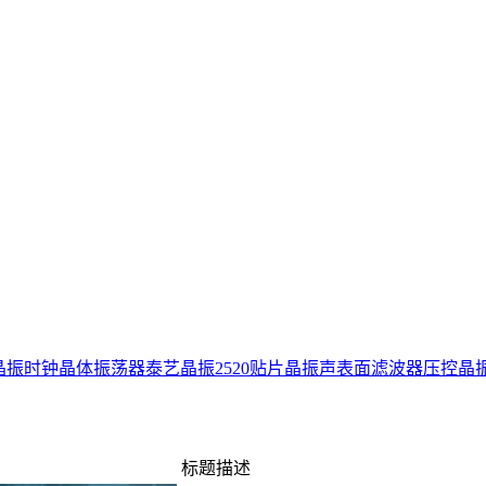
晶振
时钟晶体振荡器
泰艺晶振
2520贴片晶振
声表面滤波器
压控晶
标题描述