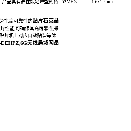
，产品具有高性能轻薄型的特
52MHZ
1.6x1.2mm
贴片石英晶
定性,高可靠性的
封性能,可确保其高可靠性,采
动贴片机上对应自动贴装等优
Z-DEHPZ,6G无线局域网晶