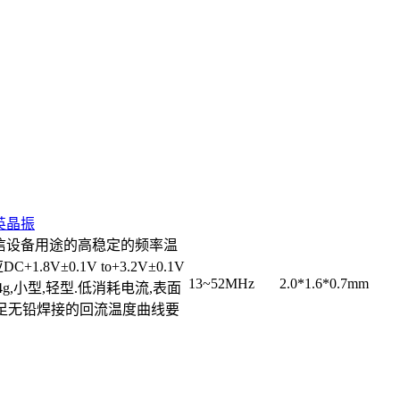
石英晶振
信设备用途的高稳定的频率温
8V±0.1V to+3.2V±0.1V
13~52MHz
2.0*1.6*0.7mm
0.024g,小型,轻型.低消耗电流,表面
满足无铅焊接的回流温度曲线要