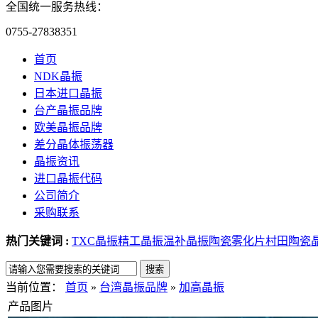
全国统一服务热线：
0755-27838351
首页
NDK晶振
日本进口晶振
台产晶振品牌
欧美晶振品牌
差分晶体振荡器
晶振资讯
进口晶振代码
公司简介
采购联系
热门关键词 :
TXC晶振
精工晶振
温补晶振
陶瓷雾化片
村田陶瓷
当前位置：
首页
»
台湾晶振品牌
»
加高晶振
产品图片