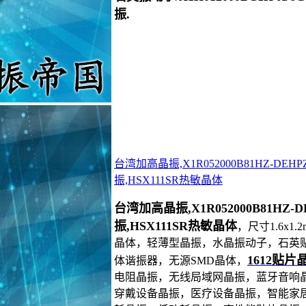
振.
台湾加高晶振,X1R052000B81HZ-DE
振,HSX111SR热敏晶体
台湾加高晶振,X1R052000B81HZ
振,HSX111SR热敏晶体
，尺寸1.6x1
晶体，轻薄型晶振，水晶振动子，石英贴
1612贴片
体谐振器，无源SMD晶体，
电阻晶振，无线局域网晶振，蓝牙音响
穿戴设备晶振，医疗设备晶振，智能家