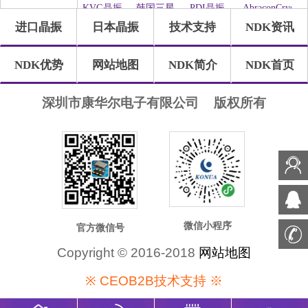
振
晶振
KVG晶振
韩国三星
PDI晶振
AbraconCrystal
牌
进口晶振
日本晶振
技术支持
NDK资讯
晶振
Statek晶振
ILSI晶振
WI2WI晶
Jauch晶振
振
Pletronics
GEYER晶
Transko晶
SHINSUNG
NDK优势
网站地图
NDK简介
NDK首页
晶振
振
振
晶振
高利奇晶
IDTcrystal
Frequency
SUNTSU
振
晶振
晶振
晶振
Oscilent晶
康纳温菲
SiTimeCrystal
FOX晶振
深圳市康华尔电子有限公司
版权所有
振
尔德
QuartzChnik
Rubyquartz
瑞康晶振
格林雷晶
晶振
晶振
振
Euroquartz
QuartzCom
LiHom晶
微晶晶振
晶振
晶振
振
拉隆晶振
Crystek晶
QANTEK
MTI-
振
晶振
Milliren晶
CTS晶振
日蚀晶振
MtronPTI
ACT晶振
振
晶振
NJR晶振
Cardinal晶
FRE-
Quarztechnik
振
TECH晶
晶振
IQD晶振
Microchip
Silicon晶
Anderson
振
晶振
振
晶振
Fortiming
CORE晶
NIPPON
NICKC晶
微信小程序
官方微信号
晶振
振
晶振
振
QVS晶振
Bomar晶
Bliley晶振
GED晶振
Copyright © 2016-2018
网站地图
振
FILTRONETICS
Standard
Q-Tech晶
Wenzel晶
※ CEOB2B技术支持 ※
晶振
晶振
振
振
NEL晶振
EM晶振
HEC晶振
FMI晶振
Renesas瑞
Skyworks