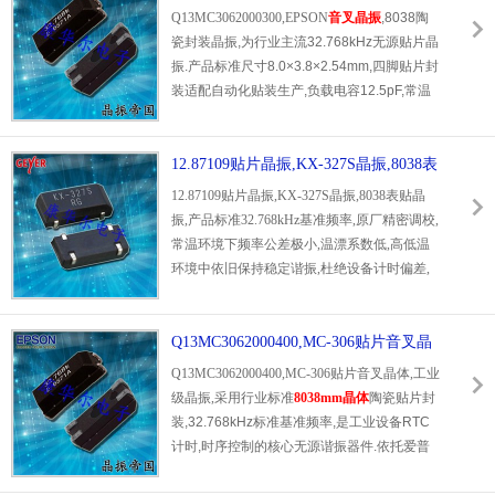
主流单片机,主控芯片,工作温度区间覆盖-40℃
振,8038陶瓷封装晶振
Q13MC3062000300,EPSON
音叉晶振
,8038陶
至+85℃,温漂性能优异,高低温环境下无明显频
瓷封装晶振,为行业主流32.768kHz无源贴片晶
率偏移.陶瓷密封结构坚固耐用,防尘防潮,抗震
振.产品标准尺寸8.0×3.8×2.54mm,四脚贴片封
动能力突出,符合RoHS环保标准,是消费电子,
装适配自动化贴装生产,负载电容12.5pF,常温
工业小型设备通用的高性价比时钟晶振,欢迎来
精度达±20ppm,等效电阻≤90KΩ,参数精准稳
电咨询0755-27838351.
定.该晶振工作温度区间为-40℃至+85℃,宽温
环境下频率偏移极小,具备优异的耐高低温,抗
12.87109贴片晶振,KX-327S晶振,8038表
干扰及抗老化性能.作为工业级高精度计时晶
贴晶振
12.87109贴片晶振,KX-327S晶振,8038表贴晶
振,它可为设备提供精准时钟基准,适配各类精
振,产品标准32.768kHz基准频率,原厂精密调校,
密计时场景.我司康华尔电子为EPSON正规品
常温环境下频率公差极小,温漂系数低,高低温
牌代理,原厂正品货源充足,品质有保障,可提供
环境中依旧保持稳定谐振,杜绝设备计时偏差,
完善售前售后技术支持,欢迎来电咨询选型采
定时失效等问题.搭配
8038贴片晶振
,抗电磁干
购.
扰,抗振动能力出众,可抵御设备运行中的电路
杂波与物理震动.具备低阻抗,低老化特性,长期
Q13MC3062000400,MC-306贴片音叉晶
连续工作不易衰减,使用寿命远超普通国产同规
体,工业级晶振
Q13MC3062000400,MC-306贴片音叉晶体,工业
格晶振.作为正规品牌代理,康华尔电子所有货
级晶振,采用行业标准
8038mm晶体
陶瓷贴片封
品均原厂直发,品质可溯源,无翻新次品,适配高
装,32.768kHz标准基准频率,是工业设备RTC
精度民用与商用设备,货源稳定,欢迎各大厂商
计时,时序控制的核心无源谐振器件.依托爱普
来电咨询合作.
生自研音叉晶体工艺,产品具备严苛工业级品
质,频率精度高,年老化率极低,长期连续运行几