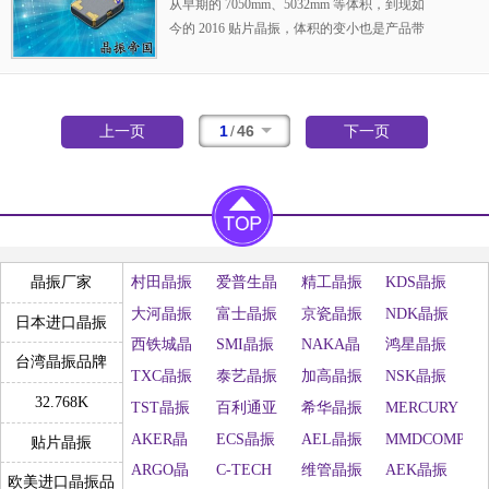
从早期的 7050mm、5032mm 等体积，到现如
今的 2016 贴片晶振，体积的变小也是产品带
来了更高的稳定性能。KDS晶振凭借自身的信
念研发出小体积的 2016晶振，该系列产品本身
体积小型，厚度薄等特点，适用在智能手机、
GPS/GNSS、工业用通信设备等产品。1XXD1
1
/
46
上一页
下一页
6368MGA晶振是有源晶振中温补晶振里体积
最小的一款的晶振，为2016贴片晶振，石英晶
体振荡器，智能手机晶振，GPS晶振，低电压
晶振，低相位噪声晶振，低抖动晶振，低耗能
晶振。在数字设备中发挥着无形但重要作用的
石英器件需要精密和高精度的技术。在 KDS晶
村田晶振
爱普生晶
精工晶振
KDS晶振
晶振厂家
振下，追求独一无二的技术开发，通过KDS晶
振
大河晶振
富士晶振
京瓷晶振
NDK晶振
振自成立以来在晶体器件行业的领先地位长期
日本进口晶振
发展起来的工艺与尖端技术的完美结合。还使
西铁城晶
SMI晶振
NAKA晶
鸿星晶振
台湾晶振品牌
用最先进的测试设备和安装在每个工厂的洁净
振
振
TXC晶振
泰艺晶振
加高晶振
NSK晶振
室进行了彻底的质量控制。KDS晶振的质量得
32.768K
TST晶振
百利通亚
希华晶振
MERCURY
到了认可，获得了汽车电子质量管理体系的国
陶晶振
晶振
际标准 IATF16949 认证以及质量保证的国际标
AKER晶
ECS晶振
AEL晶振
MMDCOMP
贴片晶振
准 ISO 9001。
振
晶振
ARGO晶
C-TECH
维管晶振
AEK晶振
欧美进口晶振品