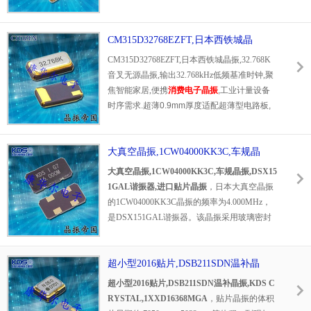
消费电子主流时钟晶体方案.
定.工作温度覆盖-20℃~85℃,金属密封结构防
潮抗振,有效规避温漂带来的时序偏差.广泛适
配WiFi模块,蓝牙设备,工控主板,安防摄像头,嵌
CM315D32768EZFT,日本西铁城晶
入式MCU时钟电路.康华尔电子原装渠道供货,
振,32.768K音叉无源晶振
CM315D32768EZFT,日本西铁城晶振,32.768K
现货充足,支持样品申领与批量报价,提供规格
音叉无源晶振,输出32.768kHz低频基准时钟,聚
书与硬件选型技术支持.
焦智能家居,便携
消费电子晶振
,工业计量设备
时序需求.超薄0.9mm厚度适配超薄型电路板,
高密度元器件堆叠设计友好,±10ppm高精度规
格,全温区间频率稳定性优异,长期运行老化漂
移控制严苛,计时精度持久在线.最大1μW超低
大真空晶振,1CW04000KK3C,车规晶
驱动电平,大幅降低设备休眠功耗,适合低功耗
振,DSX151GAL谐振器,进口贴片晶振
大真空晶振,1CW04000KK3C,车规晶振,DSX15
无线传感,智能门锁,人体感应设备.
1GAL谐振器,进口贴片晶振
，日本大真空晶振
的1CW04000KK3C晶振的频率为4.000MHz，
是DSX151GAL谐振器。该晶振采用玻璃密封
陶瓷底座和陶瓷盖，具有耐环境、高稳定性和
高可靠性。是尺寸为11.8 × 5.5 × 2.5 mm的SM
D晶体谐振器，耐热性好，可靠性高，符合AE
超小型2016贴片,DSB211SDN温补晶
C-Q2000标准。车规晶振，进口贴片晶振，KD
振,KDS CRYSTAL,1XXD16368MGA
超小型2016贴片,DSB211SDN温补晶振,KDS C
S无源晶振，陶瓷谐振器，汽车电子晶振。
RYSTAL,1XXD16368MGA
，贴片晶振的体积