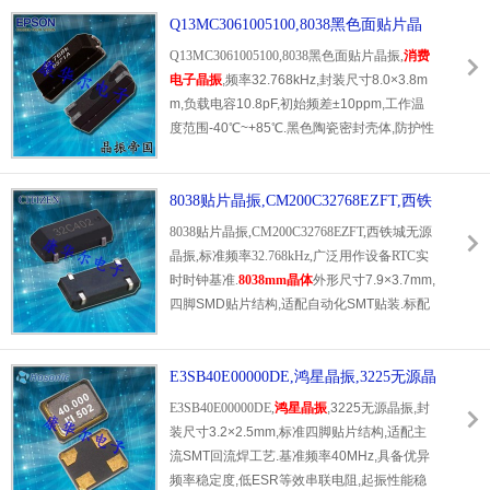
乎无频偏,完美适配工业设备常年不间断工作需
Q13MC3061005100,8038黑色面贴片晶
求.支持-40℃~+85℃超宽温工作区间,抗温漂,
振,消费电子晶振
Q13MC3061005100,8038黑色面贴片晶振,
消费
耐高低温冲击,可适应户外,车间,工控机柜等复
电子晶振
,频率32.768kHz,封装尺寸8.0×3.8m
杂工业工况.陶瓷密封结构抗震防潮,抗电磁干
m,负载电容10.8pF,初始频差±10ppm,工作温
扰,适配SMT自动化焊接生产,符合RoHS环保规
度范围-40℃~+85℃.黑色陶瓷密封壳体,防护性
范.广泛应用于工业控制器,自动化设备,智能仪
能优异,温频特性均衡,长期老化率低,低激励电
表,工控网关等设备,我司原厂直供,现货充足,可
平适配电池供电消费电子产品.适配各类MCU,
提供试样测试与全套技术配套服务.
RTC时钟电路,广泛用于智能家居,蓝牙外设,便
8038贴片晶振,CM200C32768EZFT,西铁
携数码产品,提供稳定精准的计时基准.
城无源晶振
8038贴片晶振,CM200C32768EZFT,西铁城无源
晶振,标准频率32.768kHz,广泛用作设备RTC实
时时钟基准.
8038mm晶体
外形尺寸7.9×3.7mm,
四脚SMD贴片结构,适配自动化SMT贴装.标配
负载电容12.5pF,严格管控ESR阻值,起振性能
稳定.工作温度区间-40℃～+85℃,具备优良的
频率温度特性与低老化率.器件采用树脂密封封
E3SB40E00000DE,鸿星晶振,3225无源晶
装,满足RoHS无铅环保要求,编带出货适合大批
振
E3SB40E00000DE,
鸿星晶振
,3225无源晶振,封
量生产.完美适配STM32,STM8单片机时钟电
装尺寸3.2×2.5mm,标准四脚贴片结构,适配主
路,常应用于智能穿戴,蓝牙BLE模组,智能家居
流SMT回流焊工艺.基准频率40MHz,具备优异
终端,便携检测仪器,原装器件参数一致性高,是
频率稳定度,低ESR等效串联电阻,起振性能稳