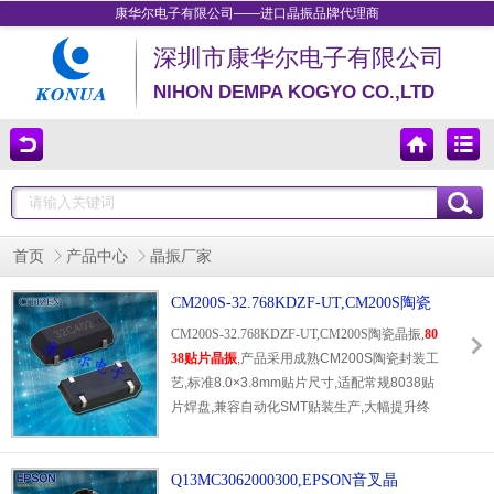
康华尔电子有限公司——进口晶振品牌代理商
深圳市康华尔电子有限公司
NIHON DEMPA KOGYO CO.,LTD
首页
产品中心
晶振厂家
CM200S-32.768KDZF-UT,CM200S陶瓷
晶振,8038贴片晶振
CM200S-32.768KDZF-UT,CM200S陶瓷晶振,
80
38贴片晶振
,产品采用成熟CM200S陶瓷封装工
艺,标准8.0×3.8mm贴片尺寸,适配常规8038贴
片焊盘,兼容自动化SMT贴装生产,大幅提升终
端量产效率.标配32.768kHz标准时钟频率,分
频精准稳定,专为各类设备RTC实时时钟电路设
计,频率精度高,参数误差小.器件负载参数适配
Q13MC3062000300,EPSON音叉晶