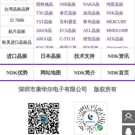
西铁城晶
SMI晶振
NAKA晶
鸿星晶振
台湾晶振品牌
振
振
TXC晶振
泰艺晶振
加高晶振
NSK晶振
32.768K
TST晶振
百利通亚
希华晶振
MERCURY
陶晶振
晶振
AKER晶
ECS晶振
AEL晶振
MMDCOMP
贴片晶振
振
晶振
ARGO晶
C-TECH
维管晶振
AEK晶振
欧美进口晶振品
振
晶振
KVG晶振
韩国三星
PDI晶振
AbraconCrystal
牌
进口晶振
日本晶振
技术支持
NDK资讯
晶振
Statek晶振
ILSI晶振
WI2WI晶
Jauch晶振
振
Pletronics
GEYER晶
Transko晶
SHINSUNG
NDK优势
网站地图
NDK简介
NDK首页
晶振
振
振
晶振
高利奇晶
IDTcrystal
Frequency
SUNTSU
振
晶振
晶振
晶振
Oscilent晶
康纳温菲
SiTimeCrystal
FOX晶振
深圳市康华尔电子有限公司
版权所有
振
尔德
QuartzChnik
Rubyquartz
瑞康晶振
格林雷晶
晶振
晶振
振
Euroquartz
QuartzCom
LiHom晶
微晶晶振
晶振
晶振
振
拉隆晶振
Crystek晶
QANTEK
MTI-
振
晶振
Milliren晶
CTS晶振
日蚀晶振
MtronPTI
ACT晶振
振
晶振
NJR晶振
Cardinal晶
FRE-
Quarztechnik
振
TECH晶
晶振
IQD晶振
Microchip
Silicon晶
Anderson